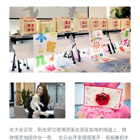
在大会议室，阳光穿过玻璃洒落在湛蓝如海的地毯上，猫
咪惬意地陪伴在一旁……生日会序章缓缓展开，祝福像积木