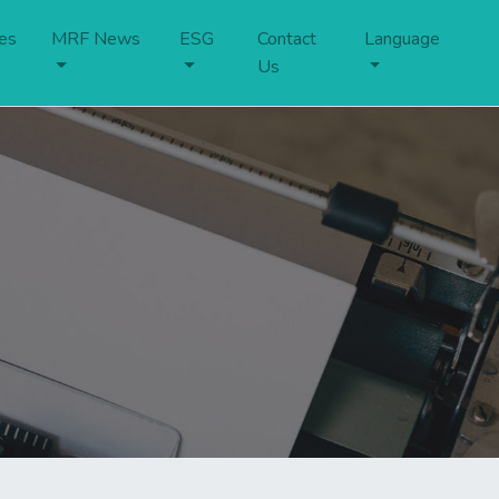
es
MRF News
ESG
Contact
Language
Us