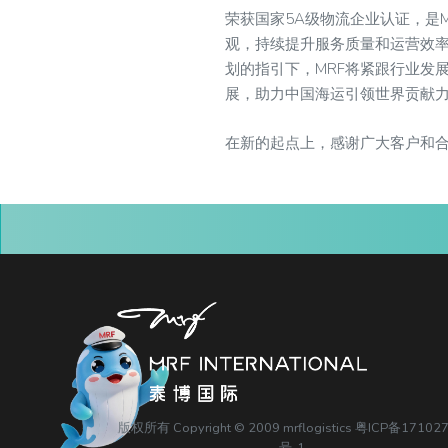
荣获国家5A级物流企业认证，是
观，持续提升服务质量和运营效率
划的指引下，MRF将紧跟行业发
展，助力中国海运引领世界贡献
在新的起点上，感谢广大客户和
版权所有 Copyright © 2009 mrflogistics
粤ICP备17102